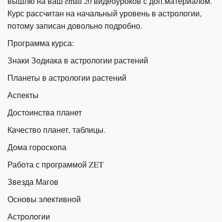
вышлю на ваш email 20 видеоуроков с доп.материалом. 
Курс рассчитан на начальный уровень в астрологии, 
потому записан довольно подробно. 
Программа курса:
Знаки Зодиака в астрологии растений                    
Планеты в астрологии растений                                 
Аспекты                             
Достоинства планет
Качество планет, таблицы.     
Дома гороскопа               
Работа с программой ZET 
Звезда Магов                       
Основы элективной
Астрологии                            