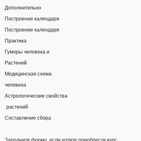
Дополнительно                    
​Построение календаря      
Построение календаря
Практика                                 
Гуморы человека и
Растений                                                   
Медицинская схема
человека                                                             
Астрологические свойства
 растений                                  
Составление сбора     
Заполните форму, если хотите приобрести курс 