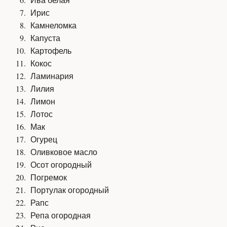
Ирис
Камнеломка
Капуста
Картофель
Кокос
Ламинария
Лилия
Лимон
Лотос
Мак
Огурец
Оливковое масло
Осот огородный
Погремок
Портулак огородный
Рапс
Репа огородная